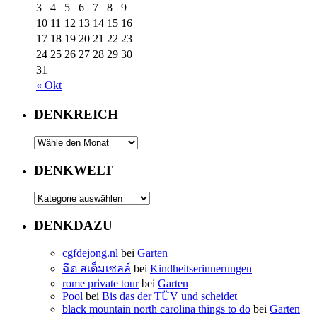
3
4
5
6
7
8
9
10
11
12
13
14
15
16
17
18
19
20
21
22
23
24
25
26
27
28
29
30
31
« Okt
DENKREICH
DENKWELT
DENKDAZU
cgfdejong.nl
bei
Garten
ฉีด สเต็มเซลล์
bei
Kindheitserinnerungen
rome private tour
bei
Garten
Pool
bei
Bis das der TÜV und scheidet
black mountain north carolina things to do
bei
Garten