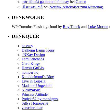
trực tiếp đá gà thomo hôm nay
bei
Garten
เพิ่มยอดแชร์
bei
Notfall-Reisekoffer zum Muttertag
DENKWOLKE
WP Cumulus Flash tag cloud by
Roy Tanck
and
Luke Morton
DENKQUER
be easy
Dalheim Lama Tours
eNKay Design
Familienchaos
Gerd Kluge
Hansis GuBlo
hombertho
Knuddelmutti’s Blog
Live in Leipzig
Madame Ungeduld
Nickmalolle
Princess Attitude
Projekt52 by mondgras
Sillys Homepage
verschreibbar