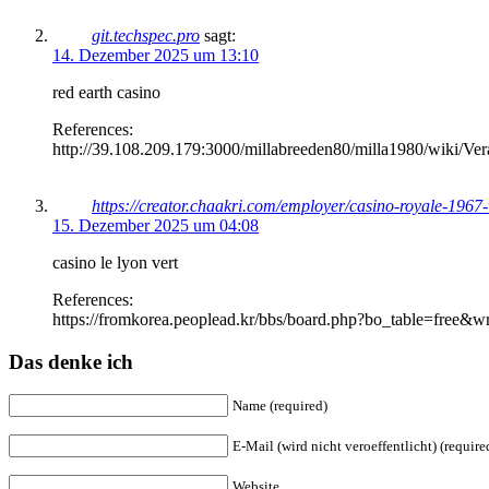
git.techspec.pro
sagt:
14. Dezember 2025 um 13:10
red earth casino
References:
http://39.108.209.179:3000/millabreeden80/milla1980/wiki/V
https://creator.chaakri.com/employer/casino-royale-1967
15. Dezember 2025 um 04:08
casino le lyon vert
References:
https://fromkorea.peoplead.kr/bbs/board.php?bo_table=free&
Das denke ich
Name (required)
E-Mail (wird nicht veroeffentlicht) (require
Website