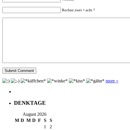
Rechne zwei + acht ?
more »
DENKTAGE
August 2026
M
D
M
D
F
S
S
1
2