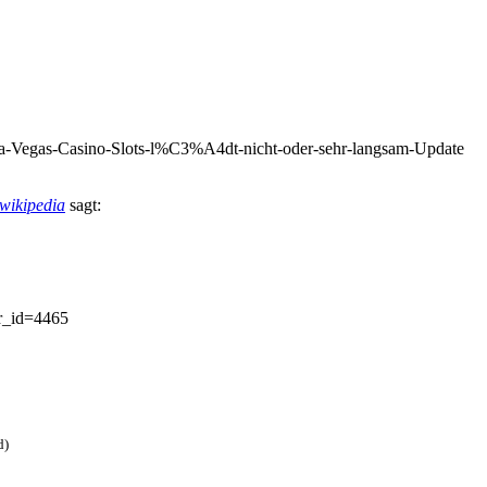
era-Vegas-Casino-Slots-l%C3%A4dt-nicht-oder-sehr-langsam-Update
-wikipedia
sagt:
wr_id=4465
d)