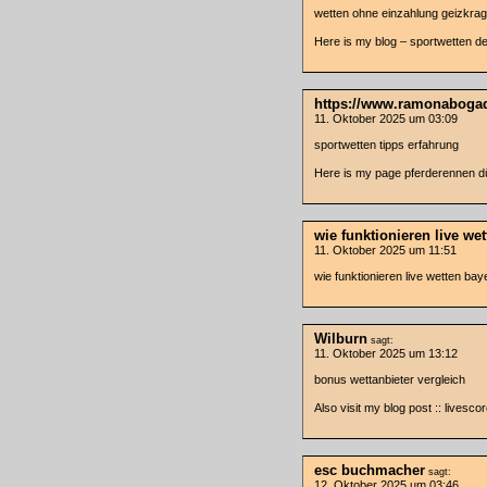
wetten ohne einzahlung geizkra
Here is my blog – sportwetten de
https://www.ramonaboga
11. Oktober 2025 um 03:09
sportwetten tipps erfahrung
Here is my page pferderennen d
wie funktionieren live wet
11. Oktober 2025 um 11:51
wie funktionieren live wetten ba
Wilburn
sagt:
11. Oktober 2025 um 13:12
bonus wettanbieter vergleich
Also visit my blog post :: livesco
esc buchmacher
sagt:
12. Oktober 2025 um 03:46