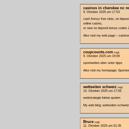
casinos in cherokee nc r
9. Oktober 2025 um 17:53
cash frenzy free slots, no depos
online casino,
or new no deposit bonus codes 2
Also visit my web page – casino
coupcounts.com
sagt:
9. Oktober 2025 um 19:09
sportwetten über unter tipps
Also visit my homepage; Sportwe
wettseiten schweiz
sagt:
10. Oktober 2025 um 17:05
wettstrategie kleine quoten
My web blog; wettseiten schweiz
Bruce
sagt:
11. Oktober 2025 um 01:35