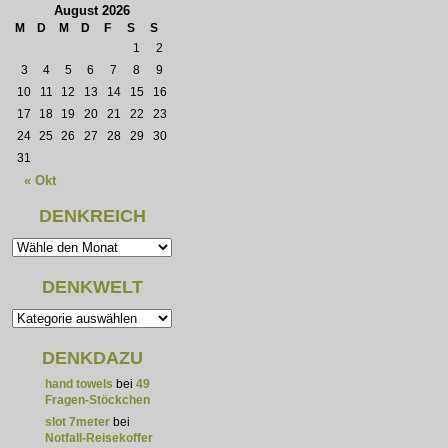
August 2026
M
D
M
D
F
S
S
1
2
3
4
5
6
7
8
9
10
11
12
13
14
15
16
17
18
19
20
21
22
23
24
25
26
27
28
29
30
31
« Okt
DENKREICH
DENKWELT
DENKDAZU
hand towels
bei
49
Fragen-Stöckchen
slot 7meter
bei
Notfall-Reisekoffer