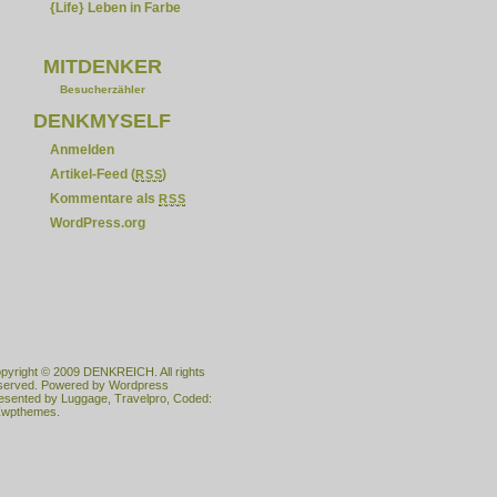
{Life} Leben in Farbe
MITDENKER
Besucherzähler
DENKMYSELF
Anmelden
Artikel-Feed (
)
RSS
Kommentare als
RSS
WordPress.org
pyright © 2009
DENKREICH
. All rights
served. Powered by
Wordpress
esented by
Luggage
,
Travelpro
, Coded:
wpthemes.