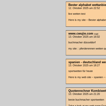
Bester alphabet wettanbie
12. Oktober 2025 um 22:52
live wetten test
Here is my site – Bester alphabe
www.cwujie.com
sagt:
13. Oktober 2025 um 16:02
buchmacher düsseldorf
my site :: pferderennen wetten 
spanien - deutschland we
13. Oktober 2025 um 18:27
sportwetten für heute
Here is my web site – spanien –
Quotenrechner Kombiwet
13. Oktober 2025 um 21:20
beste buchmacher sportwetten
Take a look at my web page Qu