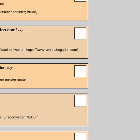
gen
utscher anbieter; Bruce,
dos.com/
sagt:
üsseldorf wetten; https://www.ramonabogados.com/,
ten
sagt:
yern meister quote
re für sportwetten; Wilburn,