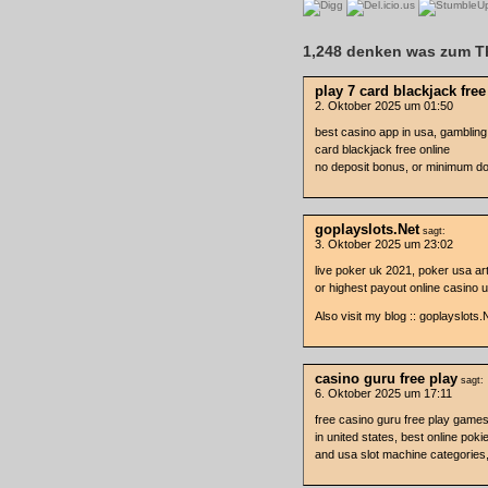
1,248 denken was zum T
play 7 card blackjack free
2. Oktober 2025 um 01:50
best casino app in usa, gamblin
card blackjack free online
no deposit bonus, or minimum dol
goplayslots.Net
sagt:
3. Oktober 2025 um 23:02
live poker uk 2021, poker usa ar
or highest payout online casino 
Also visit my blog :: goplayslots.
casino guru free play
sagt:
6. Oktober 2025 um 17:11
free casino guru free play game
in united states, best online poki
and usa slot machine categories