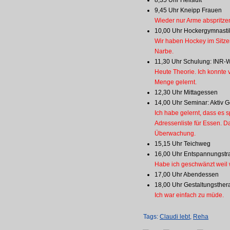
8,35 Uhr Heißluft
9,45 Uhr Kneipp Frauen
Wieder nur Arme abspritz
10,00 Uhr Hockergymnasti
Wir haben Hockey im Sitzen 
Narbe.
11,30 Uhr Schulung: INR-
Heute Theorie. Ich konnte 
Menge gelernt.
12,30 Uhr Mittagessen
14,00 Uhr Seminar: Aktiv G
Ich habe gelernt, dass es 
Adressenliste für Essen. Das
Überwachung.
15,15 Uhr Teichweg
16,00 Uhr Entspannungstr
Habe ich geschwänzt weil w
17,00 Uhr Abendessen
18,00 Uhr Gestaltungsther
Ich war einfach zu müde.
Tags:
Claudi lebt
,
Reha