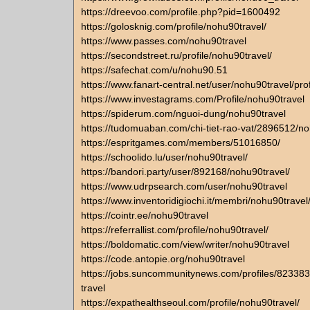
https://dreevoo.com/profile.php?pid=1600492
https://golosknig.com/profile/nohu90travel/
https://www.passes.com/nohu90travel
https://secondstreet.ru/profile/nohu90travel/
https://safechat.com/u/nohu90.51
https://www.fanart-central.net/user/nohu90travel/prof
https://www.investagrams.com/Profile/nohu90travel
https://spiderum.com/nguoi-dung/nohu90travel
https://tudomuaban.com/chi-tiet-rao-vat/2896512/no
https://espritgames.com/members/51016850/
https://schoolido.lu/user/nohu90travel/
https://bandori.party/user/892168/nohu90travel/
https://www.udrpsearch.com/user/nohu90travel
https://www.inventoridigiochi.it/membri/nohu90travel/
https://cointr.ee/nohu90travel
https://referrallist.com/profile/nohu90travel/
https://boldomatic.com/view/writer/nohu90travel
https://code.antopie.org/nohu90travel
https://jobs.suncommunitynews.com/profiles/82338
travel
https://expathealthseoul.com/profile/nohu90travel/