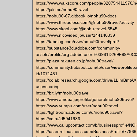
https://www.walkscore.com/people/320754411970/
https://jali.me/nohu90travel
https://nohu90-67.gitbook.io/nohu90-docs
https://www.threadless.com/@nohu90travel/activity
https://www.skool.com/@nohu-travel-5545
https://www.nicovideo.jp/user/144140339
https://tabelog.com/rvwr/nohu90travel/prof/
https://substance3d.adobe.com/community-
assets/profile/org.adobe.user:E03981D269F99A
https://plaza.rakuten.co.jp/nohu90travel/
https://community.hubspot.com/t5/user/viewprofilep
id/1071451
https://colab.research.google.com/drive/1LImBm
usp=sharing
https://bit.ly/m/nohu90travel
https://www.ameba.jp/profile/general/nohu90travel/
https://www.yumpu.com/user/nohu90travel
https://lightroom.adobe.com/u/nohu90travel?
https://vc.ru/id5941986
https://www.callupcontact.com/b/businessprofile/
https://us.enrollbusiness.com/BusinessProfile/77