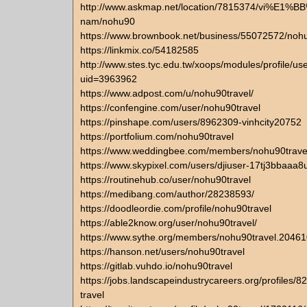
http://www.askmap.net/location/7815374/vi%E1%BB
nam/nohu90
https://www.brownbook.net/business/55072572/noh
https://linkmix.co/54182585
http://www.stes.tyc.edu.tw/xoops/modules/profile/us
uid=3963962
https://www.adpost.com/u/nohu90travel/
https://confengine.com/user/nohu90travel
https://pinshape.com/users/8962309-vinhcity20752
https://portfolium.com/nohu90travel
https://www.weddingbee.com/members/nohu90trave
https://www.skypixel.com/users/djiuser-17tj3bbaaa8
https://routinehub.co/user/nohu90travel
https://medibang.com/author/28238593/
https://doodleordie.com/profile/nohu90travel
https://able2know.org/user/nohu90travel/
https://www.sythe.org/members/nohu90travel.20461
https://hanson.net/users/nohu90travel
https://gitlab.vuhdo.io/nohu90travel
https://jobs.landscapeindustrycareers.org/profiles
travel