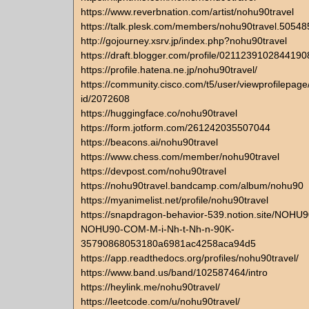
https://www.reverbnation.com/artist/nohu90travel
https://talk.plesk.com/members/nohu90travel.50548
http://gojourney.xsrv.jp/index.php?nohu90travel
https://draft.blogger.com/profile/021123910284419
https://profile.hatena.ne.jp/nohu90travel/
https://community.cisco.com/t5/user/viewprofilepage
id/2072608
https://huggingface.co/nohu90travel
https://form.jotform.com/261242035507044
https://beacons.ai/nohu90travel
https://www.chess.com/member/nohu90travel
https://devpost.com/nohu90travel
https://nohu90travel.bandcamp.com/album/nohu90
https://myanimelist.net/profile/nohu90travel
https://snapdragon-behavior-539.notion.site/NOHU
NOHU90-COM-M-i-Nh-t-Nh-n-90K-
35790868053180a6981ac4258aca94d5
https://app.readthedocs.org/profiles/nohu90travel/
https://www.band.us/band/102587464/intro
https://heylink.me/nohu90travel/
https://leetcode.com/u/nohu90travel/