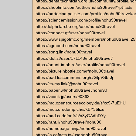
https://dentaltechnician.org.uk/community/profile/no
https://shootinfo.com/author/nohu90travel/?pt=ads
https://partecipa.poliste.com/profiles/nohu90travel/ac
https://sciencemission.com/profile/nohu90travel
http://delphi.larsbo.org/user/nohu90travel
https://connect.gt/user/nohu90travel
https://www.spigotmc.org/members/nohu90travel.2
https://cgmood.com/nohu90travel
https://song.link/nohu90travel
https://idol.st/user/171148/nohu90travel/
https://anunt-imob.ro/user/profile/nohu90travel
https://pictureinbottle.com/r/nohu90travel
https://pad.lescommuns.org/s/GIpVSbrJj
https://its-my.link/@nohu90travel
https://paper.wf/nohu90travel/nohu90
https://vcook.jp/users/90363
https://md.opensourceecology.de/s/xc9-7uEHU
https://md.coredump.ch/s/kBY36lizu
https://pad.codefor.fr/s/a8yGAdbDYy
https://rant.li/nohu90travel/nohu90
https://homepage.ninja/nohu90travel
https://ja.cofacts.tw/user/nohu90travel