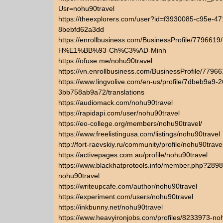
Usr=nohu90travel
https://theexplorers.com/user?id=f3930085-c95e-4
8bebfd62a3dd
https://enrollbusiness.com/BusinessProfile/77966
H%E1%BB%93-Ch%C3%AD-Minh
https://ofuse.me/nohu90travel
https://vn.enrollbusiness.com/BusinessProfile/77
https://www.lingvolive.com/en-us/profile/7dbeb9a9-
3bb758ab9a72/translations
https://audiomack.com/nohu90travel
https://rapidapi.com/user/nohu90travel
https://eo-college.org/members/nohu90travel/
https://www.freelistingusa.com/listings/nohu90travel
http://fort-raevskiy.ru/community/profile/nohu90travel
https://activepages.com.au/profile/nohu90travel
https://www.blackhatprotools.info/member.php?289
nohu90travel
https://writeupcafe.com/author/nohu90travel
https://experiment.com/users/nohu90travel
https://inkbunny.net/nohu90travel
https://www.heavyironjobs.com/profiles/8233973-no