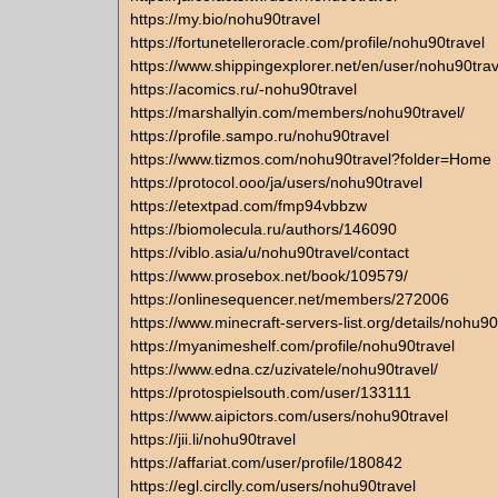
https://my.bio/nohu90travel
https://fortunetelleroracle.com/profile/nohu90travel
https://www.shippingexplorer.net/en/user/nohu90tra
https://acomics.ru/-nohu90travel
https://marshallyin.com/members/nohu90travel/
https://profile.sampo.ru/nohu90travel
https://www.tizmos.com/nohu90travel?folder=Home
https://protocol.ooo/ja/users/nohu90travel
https://etextpad.com/fmp94vbbzw
https://biomolecula.ru/authors/146090
https://viblo.asia/u/nohu90travel/contact
https://www.prosebox.net/book/109579/
https://onlinesequencer.net/members/272006
https://www.minecraft-servers-list.org/details/nohu90
https://myanimeshelf.com/profile/nohu90travel
https://www.edna.cz/uzivatele/nohu90travel/
https://protospielsouth.com/user/133111
https://www.aipictors.com/users/nohu90travel
https://jii.li/nohu90travel
https://affariat.com/user/profile/180842
https://egl.circlly.com/users/nohu90travel