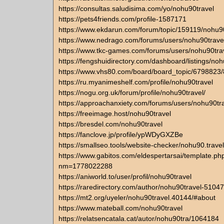
https://consultas.saludisima.com/yo/nohu90travel
https://pets4friends.com/profile-1587171
https://www.ekdarun.com/forum/topic/159119/nohu9
https://www.nedrago.com/forums/users/nohu90trave
https://www.tkc-games.com/forums/users/nohu90trav
https://fengshuidirectory.com/dashboard/listings/noh
https://www.vhs80.com/board/board_topic/6798823
https://ru.myanimeshelf.com/profile/nohu90travel
https://nogu.org.uk/forum/profile/nohu90travel/
https://approachanxiety.com/forums/users/nohu90tra
https://freeimage.host/nohu90travel
https://bresdel.com/nohu90travel
https://fanclove.jp/profile/ypWDyGXZBe
https://smallseo.tools/website-checker/nohu90.travel
https://www.gabitos.com/eldespertarsai/template.ph
nm=1778022288
https://aniworld.to/user/profil/nohu90travel
https://raredirectory.com/author/nohu90travel-51047
https://mt2.org/uyeler/nohu90travel.40144/#about
https://www.mateball.com/nohu90travel
https://relatsencatala.cat/autor/nohu90tra/1064184