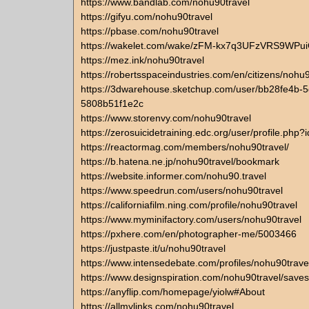
https://www.bandlab.com/nohu90travel
https://gifyu.com/nohu90travel
https://pbase.com/nohu90travel
https://wakelet.com/wake/zFM-kx7q3UFzVRS9WPu
https://mez.ink/nohu90travel
https://robertsspaceindustries.com/en/citizens/nohu
https://3dwarehouse.sketchup.com/user/bb28fe4b-
5808b51f1e2c
https://www.storenvy.com/nohu90travel
https://zerosuicidetraining.edc.org/user/profile.php
https://reactormag.com/members/nohu90travel/
https://b.hatena.ne.jp/nohu90travel/bookmark
https://website.informer.com/nohu90.travel
https://www.speedrun.com/users/nohu90travel
https://californiafilm.ning.com/profile/nohu90travel
https://www.myminifactory.com/users/nohu90travel
https://pxhere.com/en/photographer-me/5003466
https://justpaste.it/u/nohu90travel
https://www.intensedebate.com/profiles/nohu90trave
https://www.designspiration.com/nohu90travel/saves
https://anyflip.com/homepage/yiolw#About
https://allmylinks.com/nohu90travel