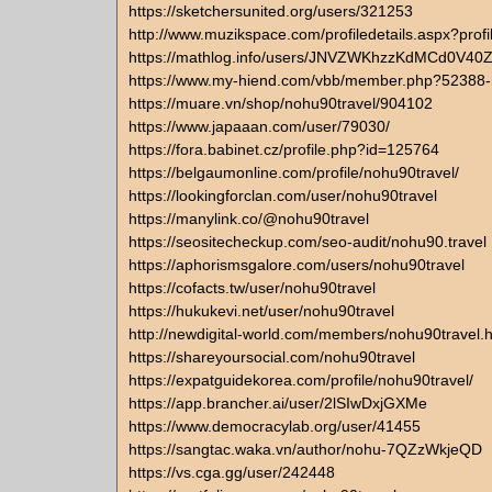
https://sketchersunited.org/users/321253
http://www.muzikspace.com/profiledetails.aspx?prof
https://mathlog.info/users/JNVZWKhzzKdMCd0V4
https://www.my-hiend.com/vbb/member.php?52388-
https://muare.vn/shop/nohu90travel/904102
https://www.japaaan.com/user/79030/
https://fora.babinet.cz/profile.php?id=125764
https://belgaumonline.com/profile/nohu90travel/
https://lookingforclan.com/user/nohu90travel
https://manylink.co/@nohu90travel
https://seositecheckup.com/seo-audit/nohu90.travel
https://aphorismsgalore.com/users/nohu90travel
https://cofacts.tw/user/nohu90travel
https://hukukevi.net/user/nohu90travel
http://newdigital-world.com/members/nohu90travel.
https://shareyoursocial.com/nohu90travel
https://expatguidekorea.com/profile/nohu90travel/
https://app.brancher.ai/user/2lSIwDxjGXMe
https://www.democracylab.org/user/41455
https://sangtac.waka.vn/author/nohu-7QZzWkjeQD
https://vs.cga.gg/user/242448