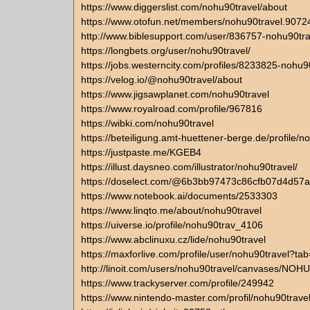
https://www.diggerslist.com/nohu90travel/about
https://www.otofun.net/members/nohu90travel.9072
http://www.biblesupport.com/user/836757-nohu90tra
https://longbets.org/user/nohu90travel/
https://jobs.westerncity.com/profiles/8233825-nohu9
https://velog.io/@nohu90travel/about
https://www.jigsawplanet.com/nohu90travel
https://www.royalroad.com/profile/967816
https://wibki.com/nohu90travel
https://beteiligung.amt-huettener-berge.de/profile/n
https://justpaste.me/KGEB4
https://illust.daysneo.com/illustrator/nohu90travel/
https://doselect.com/@6b3bb97473c86cfb07d4d57
https://www.notebook.ai/documents/2533303
https://www.linqto.me/about/nohu90travel
https://uiverse.io/profile/nohu90trav_4106
https://www.abclinuxu.cz/lide/nohu90travel
https://maxforlive.com/profile/user/nohu90travel?ta
http://linoit.com/users/nohu90travel/canvases/NOH
https://www.trackyserver.com/profile/249942
https://www.nintendo-master.com/profil/nohu90trave