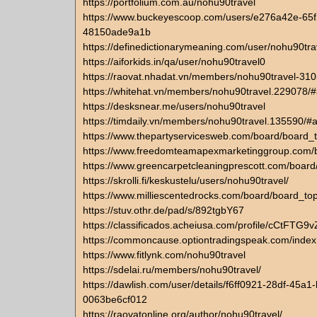
https://portfolium.com.au/nohu90travel
https://www.buckeyescoop.com/users/e276a42e-65
48150ade9a1b
https://definedictionarymeaning.com/user/nohu90tra
https://aiforkids.in/qa/user/nohu90travel0
https://raovat.nhadat.vn/members/nohu90travel-310
https://whitehat.vn/members/nohu90travel.229078/
https://desksnear.me/users/nohu90travel
https://timdaily.vn/members/nohu90travel.135590/#
https://www.thepartyservicesweb.com/board/board
https://www.freedomteamapexmarketinggroup.com/
https://www.greencarpetcleaningprescott.com/boar
https://skrolli.fi/keskustelu/users/nohu90travel/
https://www.milliescentedrocks.com/board/board_t
https://stuv.othr.de/pad/s/892tgbY67
https://classificados.acheiusa.com/profile/
https://commoncause.optiontradingspeak.com/index.
https://www.fitlynk.com/nohu90travel
https://sdelai.ru/members/nohu90travel/
https://dawlish.com/user/details/f6ff0921-28df-45a1-
0063be6cf012
https://raovatonline.org/author/nohu90travel/