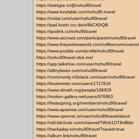
https://teletype.in/@nohu90travel
https://www.fundable.com/nohu90-travel
https://civitai.com/user/nohu90travel
https://pad.koeln.ccc.de/s/8kCX0iQl6
https://qoolink.co/nohu90travel
https://www.aicrowd.com/participants/nohu90travel
https://www.theyeshivaworld.com/coffeeroom/users/
https://www.pozible.com/profile/nohu90travel
https://nohu90travel.stck.me/
https://app.talkshoe.com/user/nohu90travel
https://allmyfaves.com/nohu90travel
https://community.m5stack.com/user/nohu90travel
https://bookmeter.com/users/1717616
https://www.slmath.org/people/106929
https://motion-gallery.net/users/976953
https://findaspring.org/members/nohu90travel/
https://www.apsense.com/user/nohu90travel
https://www.openrec.tv/user/nohu90travel/about
https://old.bitchute.com/channel/7Wcb1OT8oBbb/
https://hackaday.io/nohu90travel?saved=true
https://album.link/nohu90travel