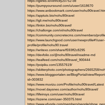
https://iglinks.io/vinhcity20752-otl
https://pumpyoursound.com/u/user/1618670
https://www.anibookmark.com/user/nohu90travel.ht
https://apptuts.bio/nohu90travel
https://igli.me/nohu90travel
https://linkin.bio/nohu90travel/
https://challonge.com/vi/nohu90travel
https://community.concretecms.com/members/profil
https://www.launchgood.com/user/newprofile#!/user-
profile/profile/nohu90.travel
https://writexo.com/share/f593ff2c8295
https://devfolio.co/@nohu90travel/readme-md
https://tealfeed.com/nohu90travel_900444
https://poipiku.com/13557619/
https://skitterphoto.com/photographers/2665258/no
https://www.bloggportalen.se/BlogPortal/view/Repor
id=303832
https://www.muvizu.com/Profile/nohu90travel/Latest
https://novel.daysneo.com/author/nohu90travel/
https://lifeinsys.com/user/nohu90travel
https://iszene.com/user-350375.html
https://www.efunda.com/members/people/show_peo