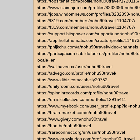
https://topsitenet.com/profile/nohu90travel/1720116/
https://www.claimajob.com/profiles/8232396-nohu90-
https://jobs.windomnews.com/profiles/8232399-nohu
https://f319.com/members/nohu90travel.1104707/
https://f319.com/members/nohu90travel.1104707/
https://support.bitspower.com/support/user/nohu90t
https://app.hellothematic.com/creator/profile/114873
https://phijkchu.com/a/nohu90travel/video-channels
https://participacion.cabildofuer.es/profiles/nohu90tra
locale=en
https://wallhaven.cc/user/nohu90travel
https://advego.com/profile/nohu90travel/
https://www.dibiz.com/vinhcity20752
https://unityroom.com/users/nohu90travel
https://spinninrecords.com/profile/nohu90travel
https://en.islcollective.com/portfolio/12915411
https://www.myebook.com/user_profile.php?id=nohu
https://brain-market.com/u/nohu90travel
https://www.givey.com/nohu90travel
https://hoo.be/nohu90travel
https://rareconnect.org/en/user/nohu90travel
https://www.growkudos.com/profile/nohu90_travel