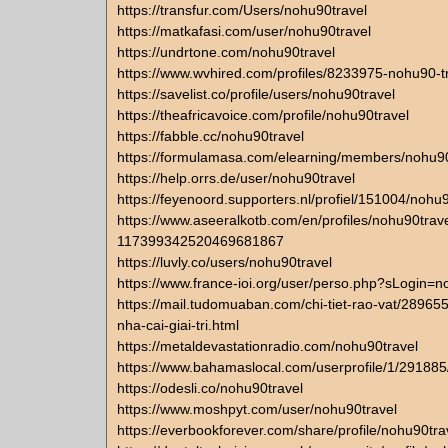
https://transfur.com/Users/nohu90travel
https://matkafasi.com/user/nohu90travel
https://undrtone.com/nohu90travel
https://www.wvhired.com/profiles/8233975-nohu90-t
https://savelist.co/profile/users/nohu90travel
https://theafricavoice.com/profile/nohu90travel
https://fabble.cc/nohu90travel
https://formulamasa.com/elearning/members/nohu90
https://help.orrs.de/user/nohu90travel
https://feyenoord.supporters.nl/profiel/151004/nohu
https://www.aseeralkotb.com/en/profiles/nohu90trave
117399342520469681867
https://luvly.co/users/nohu90travel
https://www.france-ioi.org/user/perso.php?sLogin=n
https://mail.tudomuaban.com/chi-tiet-rao-vat/28965
nha-cai-giai-tri.html
https://metaldevastationradio.com/nohu90travel
https://www.bahamaslocal.com/userprofile/1/291885
https://odesli.co/nohu90travel
https://www.moshpyt.com/user/nohu90travel
https://everbookforever.com/share/profile/nohu90tra