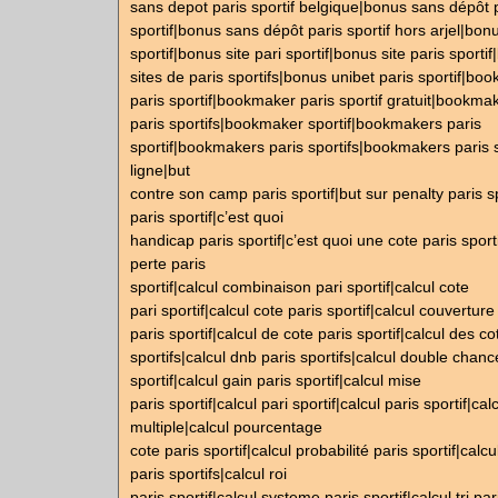
sans depot paris sportif belgique|bonus sans dépôt 
sportif|bonus sans dépôt paris sportif hors arjel|bonu
sportif|bonus site pari sportif|bonus site paris sporti
sites de paris sportifs|bonus unibet paris sportif|bo
paris sportif|bookmaker paris sportif gratuit|bookma
paris sportifs|bookmaker sportif|bookmakers paris
sportif|bookmakers paris sportifs|bookmakers paris s
ligne|but
contre son camp paris sportif|but sur penalty paris s
paris sportif|c’est quoi
handicap paris sportif|c’est quoi une cote paris sporti
perte paris
sportif|calcul combinaison pari sportif|calcul cote
pari sportif|calcul cote paris sportif|calcul couverture
paris sportif|calcul de cote paris sportif|calcul des co
sportifs|calcul dnb paris sportifs|calcul double chanc
sportif|calcul gain paris sportif|calcul mise
paris sportif|calcul pari sportif|calcul paris sportif|cal
multiple|calcul pourcentage
cote paris sportif|calcul probabilité paris sportif|calcul
paris sportifs|calcul roi
paris sportif|calcul systeme paris sportif|calcul trj par