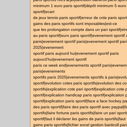
minimum 1 euro paris sportif|dépôt minimum 5 euro 
sportif|ecart
de jeux tennis paris sportif|erreur de cote paris sport
gains des paris sportifs sont imposables|est-ce
que les prolongation compte dans un pari sportif|et
au paris sportif|euro paris sportif|evenement sportif 
paris|evenement sportif paris|evenement sportif pari
2025|evenement
sportif paris aujourd hui|evenement sportif paris
aujourd’hui|evenement sportif
paris ce week end|evenements sportif paris|eveneme
paris|evenements
sportifs paris 2025|evenements sportifs à paris|evolu
sportif|evolution cotes paris sportifs|evolution des co
sportifs|explication cote pari sportif|explication cote 
sportif|explication handicap paris sportif|explication 
sportif|explication paris sportif|face a face hockey par
des paris sportif|faire des paris sportif avec paypal|f
sportifs|faire fortune paris sportifs|faire un pari sporti
sportif|faut il déclarer les gains de paris sportifs|faut
gains paris sportifs|fichier excel gestion bankroll par