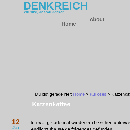
DENKREICH
Wir sind, was wir denken.
About
Home
Du bist gerade hier:
Home
>
Kurioses
> Katzenkaf
Katzenkaffee
12
Ich war gerade mal wieder ein bisschen unterw
Jan
endlichzuhause.de folgendes gefunden.