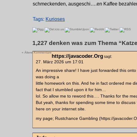
schmeckenden, ausgeschi….en Kaffee bezahlen
Tags:
Kurioses
1,227 denken was zum Thema “Katze
« Ältere Kommentare
https://javacoder.Org
sagt:
27. März 2026 um 17:01
An impressive share! I have just forwarded this onto
was doing a
little homework on this. And he in fact ordered me d
fact that I stumbled upon it for him…
lol. So allow me to reword this…. Thanks for the mea
But yeah, thanks for spending some time to discuss 
here on your internet site.
my page; Rustchance Gambling (https://javacoder.O