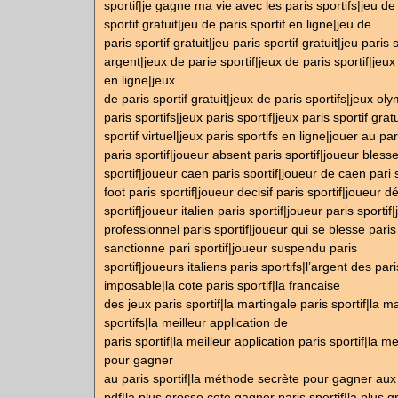
sportif|je gagne ma vie avec les paris sportifs|jeu de
sportif gratuit|jeu de paris sportif en ligne|jeu de
paris sportif gratuit|jeu paris sportif gratuit|jeu paris 
argent|jeux de parie sportif|jeux de paris sportif|jeux
en ligne|jeux
de paris sportif gratuit|jeux de paris sportifs|jeux ol
paris sportifs|jeux paris sportif|jeux paris sportif grat
sportif virtuel|jeux paris sportifs en ligne|jouer au par
paris sportif|joueur absent paris sportif|joueur blesse
sportif|joueur caen paris sportif|joueur de caen pari 
foot paris sportif|joueur decisif paris sportif|joueur dé
sportif|joueur italien paris sportif|joueur paris sportif
professionnel paris sportif|joueur qui se blesse paris
sanctionne pari sportif|joueur suspendu paris
sportif|joueurs italiens paris sportifs|l’argent des paris
imposable|la cote paris sportif|la francaise
des jeux paris sportif|la martingale paris sportif|la m
sportifs|la meilleur application de
paris sportif|la meilleur application paris sportif|la m
pour gagner
au paris sportif|la méthode secrète pour gagner aux 
pdf|la plus grosse cote gagner paris sportif|la plus g