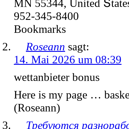
MN 55344, United Տtate
952-345-8400
Bookmarks
Roseann
sagt:
14. Mai 2026 um 08:39
wettanbieter bonus
Here is my page … basket
(Roseann)
Требуются разнорабо