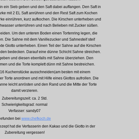
 in ein Sieb geben und den Saft dabei auffangen. Den Saft in
rke mit 2 EL Saft anrühren und den Rest Saft zum Kochen
rke einrühren, kurz aufkochen. Die Kirschen unterheben und
chwasser unterrühren und nach Belieben mit Zucker süßen.
iden. Um den unteren Boden einen Tortenring legen, die
en. Die Sahne mit dem Vanillezucker und Sahnesteif steif
te Giotto unterheben. Einen Teil der Sahne auf die Kirschen
den bedecken. Darauf eine dünne Schicht Sahne streichen.
 geben und diesen ebenfalls mit Sahne überziehen. Den
hmen und die Torte komplett dünn mit Sahne bestreichen.
 16 Kuchenstücke ausschneiden(am besten mit einem
er Torte anordnen und mit Hilfe eines Giottos aufrollen. Die
anne leicht anrösten und den Rand und die Mitte der Torte
damit verzieren.
Zubereitungszeit: ca. 2 Std.
Schwierigkeitsgrad: normal
Verfasser: sandy07
gefunden bei
www.chefkoch.de
zept hat die Verfasserin den Kakao und die Giotto in der
Zubereitung vergessen!