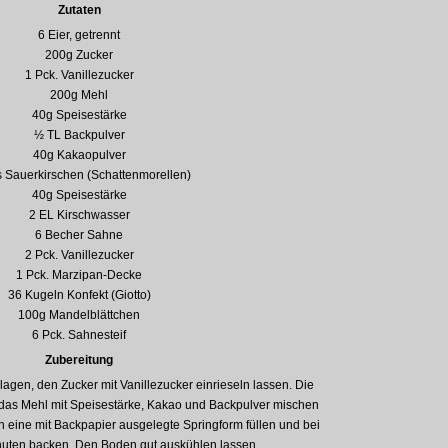
Zutaten
6 Eier, getrennt
200g Zucker
1 Pck. Vanillezucker
200g Mehl
40g Speisestärke
½ TL Backpulver
40g Kakaopulver
s Sauerkirschen (Schattenmorellen)
40g Speisestärke
2 EL Kirschwasser
6 Becher Sahne
2 Pck. Vanillezucker
1 Pck. Marzipan-Decke
36 Kugeln Konfekt (Giotto)
100g Mandelblättchen
6 Pck. Sahnesteif
Zubereitung
hlagen, den Zucker mit Vanillezucker einrieseln lassen. Die
 das Mehl mit Speisestärke, Kakao und Backpulver mischen
 eine mit Backpapier ausgelegte Springform füllen und bei
uten backen. Den Boden gut auskühlen lassen.