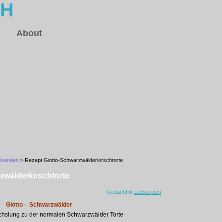
CH
About
ckereien
> Rezept Giotto-Schwarzwälderkirschtorte
zwälderkirschtorte
Gedacht in
Leckereien
Giotto – Schwarzwälder
hslung zu der normalen Schwarzwälder Torte