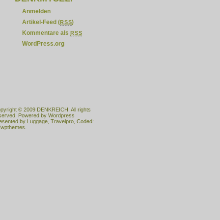
Anmelden
Artikel-Feed (
)
RSS
Kommentare als
RSS
WordPress.org
pyright © 2009
DENKREICH
. All rights
served. Powered by
Wordpress
esented by
Luggage
,
Travelpro
, Coded:
wpthemes.