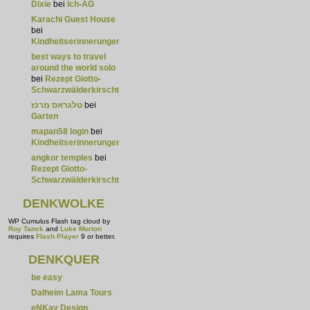
Dixie
bei
Ich-AG
Karachi Guest House
bei
Kindheitserinnerungen
best ways to travel
around the world solo
bei
Rezept Giotto-
Schwarzwälderkirschtorte
טלגראס מרכז
bei
Garten
mapan58 login
bei
Kindheitserinnerungen
angkor temples
bei
Rezept Giotto-
Schwarzwälderkirschtorte
DENKWOLKE
WP Cumulus Flash tag cloud by
Roy Tanck
and
Luke Morton
requires
Flash Player
9 or better.
DENKQUER
be easy
Dalheim Lama Tours
eNKay Design