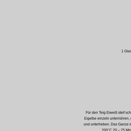
1 Gla
Für den Teig Eiweiß steif sc
Eigelbe einzeln unterrühren,
und unterheben. Das Ganze in
200°C 20 – 25 Min