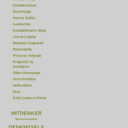
Familienchaos
Gerd Kluge
Hansis GuBlo
hombertho
Knuddelmutti’s Blog
Live in Leipzig
Madame Ungeduld
Nickmalolle
Princess Attitude
Projekt52 by
mondgras
Sillys Homepage
verschreibbar
wolkenblick
[me]
{Life} Leben in Farbe
MITDENKER
Besucherzähler
DENKMYSELF