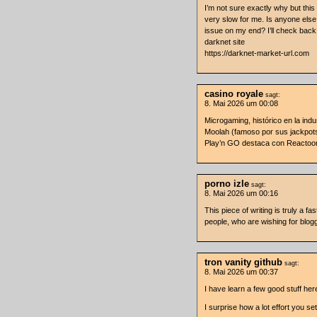
I’m not sure exactly why but this
very slow for me. Is anyone else h
issue on my end? I’ll check back l
darknet site
https://darknet-market-url.com
casino royale
sagt:
8. Mai 2026 um 00:08
Microgaming, histórico en la in
Moolah (famoso por sus jackpots
Play’n GO destaca con Reactoon
porno izle
sagt:
8. Mai 2026 um 00:16
This piece of writing is truly a fa
people, who are wishing for blogg
tron vanity github
sagt:
8. Mai 2026 um 00:37
I have learn a few good stuff here
I surprise how a lot effort you set