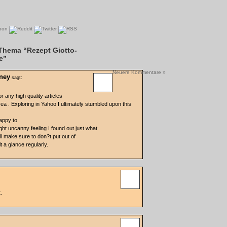
Thema “Rezept Giotto-
e”
Neuere Kommentare »
rney
sagt:
or any high quality articles
rea . Exploring in Yahoo I ultimately stumbled upon this
happy to
ight uncanny feeling I found out just what
ll make sure to don?t put out of
t a glance regularly.
.