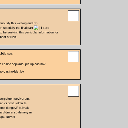
nuously this weblog and I’m
n specially the final part
I care
to be seeking this particular information for
best of luck.
.lol/
sagt:
 casino зеркало, pin-up casino?
p-casino-lslzt.lol/
 gerçekten seviyorum.
anıcı dostu olma ile
mmel dengeyi” bulmak
kardığınızı söylemeliyim.
 çok süratli