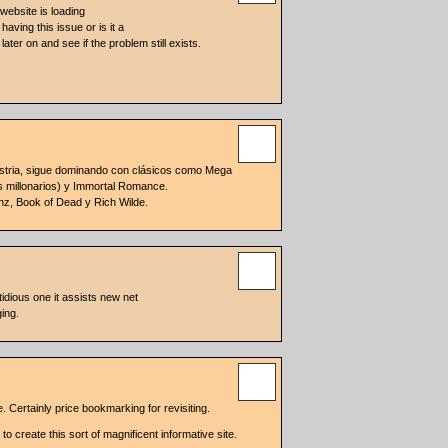
 website is loading
aving this issue or is it a
ater on and see if the problem still exists.
dustria, sigue dominando con clásicos como Mega
 millonarios) y Immortal Romance.
z, Book of Dead y Rich Wilde.
stidious one it assists new net
ing.
. Certainly price bookmarking for revisiting.
 to create this sort of magnificent informative site.