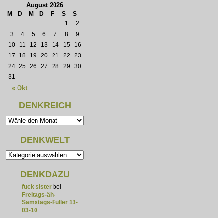
August 2026
M
D
M
D
F
S
S
1
2
3
4
5
6
7
8
9
10
11
12
13
14
15
16
17
18
19
20
21
22
23
24
25
26
27
28
29
30
31
« Okt
DENKREICH
DENKWELT
DENKDAZU
fuck sister
bei
Freitags-äh-
Samstags-Füller 13-
03-10