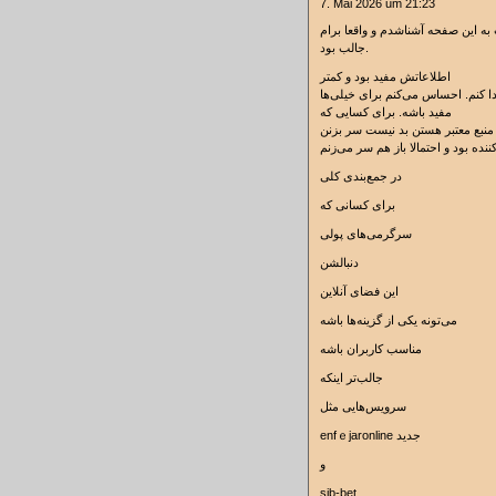
7. Mai 2026 um 21:23
ه این صفحه آشناشدم و واقعا برام
جالب بود.
اطلاعاتش مفید بود و کمتر
ا کنم. احساس می‌کنم برای خیلی‌ها
مفید باشه. برای کسایی که
نده بود و احتمالا باز هم سر می‌زنم
در جمع‌بندی کلی
برای کسانی که
سرگرمی‌های پولی
دنبالشن
این فضای آنلاین
می‌تونه یکی از گزینه‌ها باشه
مناسب کاربران باشه
جالب‌تر اینکه
سرویس‌هایی مثل
enfｅjаronline جدید
و
sib-bet