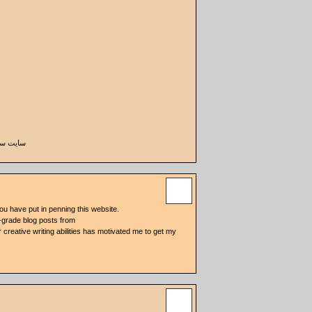
st: سایت سبک زندگی
you have put in penning this website.
-grade blog posts from
ur creative writing abilities has motivated me to get my