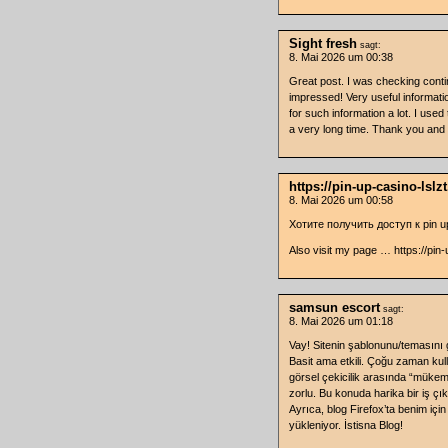
Sight fresh
sagt:
8. Mai 2026 um 00:38
Great post. I was checking conti
impressed! Very useful informatio
for such information a lot. I used 
a very long time. Thank you and 
https://pin-up-casino-lslzt
8. Mai 2026 um 00:58
Хотите получить доступ к pin up
Also visit my page … https://pin-u
samsun escort
sagt:
8. Mai 2026 um 01:18
Vay! Sitenin şablonunu/temasını
Basit ama etkili. Çoğu zaman kull
görsel çekicilik arasında “müke
zorlu. Bu konuda harika bir iş çı
Ayrıca, blog Firefox’ta benim için
yükleniyor. İstisna Blog!