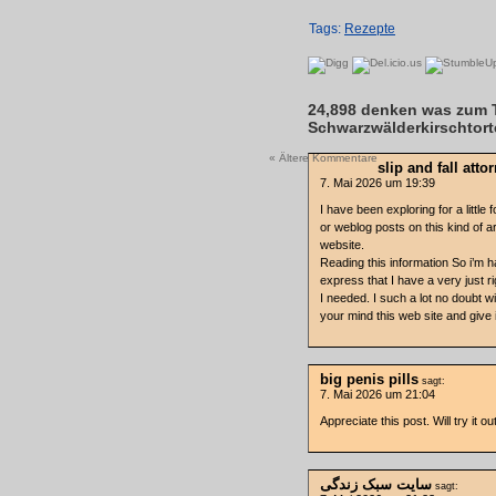
Tags:
Rezepte
24,898 denken was zum 
Schwarzwälderkirschtort
« Ältere Kommentare
slip and fall atto
7. Mai 2026 um 19:39
I have been exploring for a little f
or weblog posts on this kind of a
website.
Reading this information So i’m 
express that I have a very just r
I needed. I such a lot no doubt wi
your mind this web site and give i
big penis pills
sagt:
7. Mai 2026 um 21:04
Appreciate this post. Will try it out
سایت سبک زندگی
sagt: