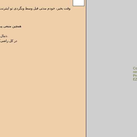
وقت بخیر، خودم مدتی قبل وسط وبگردی تو اینترنت ب
همچین منبعی پید
دنبال منبع معتبر هستن بد نیست سر بزنن.
در کل راضی‌کن
Co
re
Pr
EZ