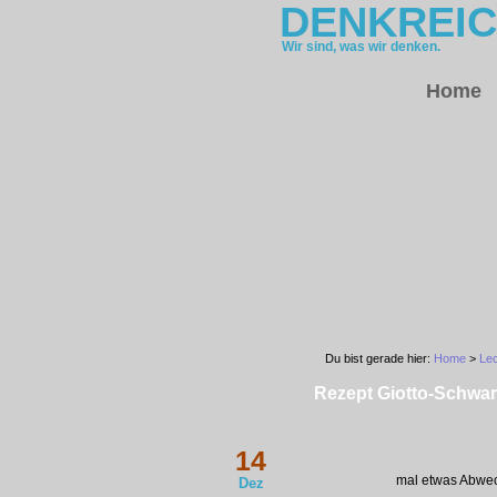
DENKREI
Wir sind, was wir denken.
Home
Du bist gerade hier:
Home
>
Le
Rezept Giotto-Schwar
14
mal etwas Abwec
Dez